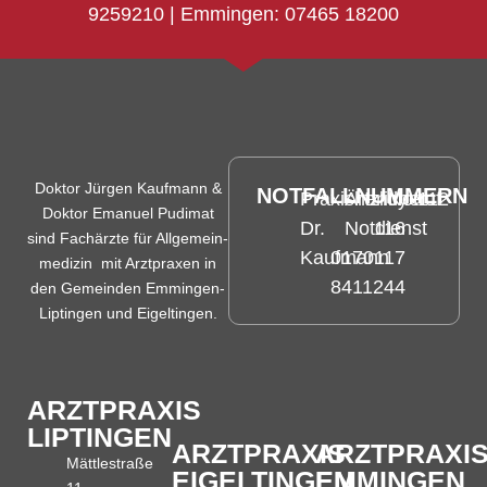
9259210
| Emmingen:
07465 18200
Doktor Jürgen Kaufmann &
NOTFALLNUMMERN
Praxishandy
Ärtzlicher
Notruf
112
Doktor Emanuel Pudimat
Dr.
Notdienst
116
sind Fachärzte für All­ge­mein­
Kaufmann
0170
117
medizin mit Arztpraxen in
8411244
den Gemeinden Emmingen-
Liptingen und Eigeltingen.
ARZTPRAXIS
LIPTINGEN
ARZTPRAXIS
ARZTPRAXI
Mättlestraße
EIGELTINGEN
EMMINGEN