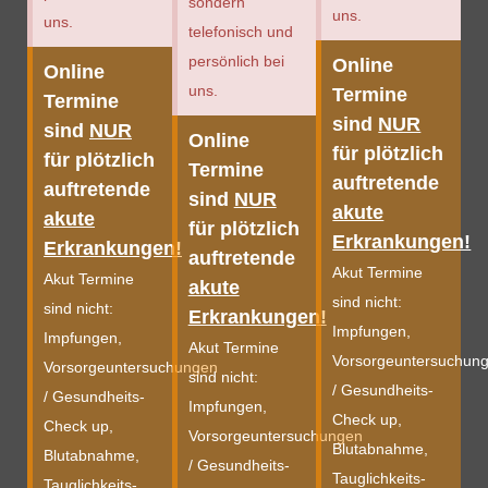
sondern
uns.
uns.
telefonisch und
persönlich bei
Online
Online
uns.
Termine
Termine
sind
NUR
sind
NUR
Online
für plötzlich
für plötzlich
Termine
auftretende
auftretende
sind
NUR
akute
akute
für plötzlich
Erkrankungen!
Erkrankungen!
auftretende
Akut Termine
Akut Termine
akute
sind nicht:
sind nicht:
Erkrankungen!
Impfungen,
Impfungen,
Akut Termine
Vorsorgeuntersuchun
Vorsorgeuntersuchungen
sind nicht:
/ Gesundheits-
/ Gesundheits-
Impfungen,
Check up,
Check up,
Vorsorgeuntersuchungen
Blutabnahme,
Blutabnahme,
/ Gesundheits-
Tauglich­keits­
Tauglich­keits­