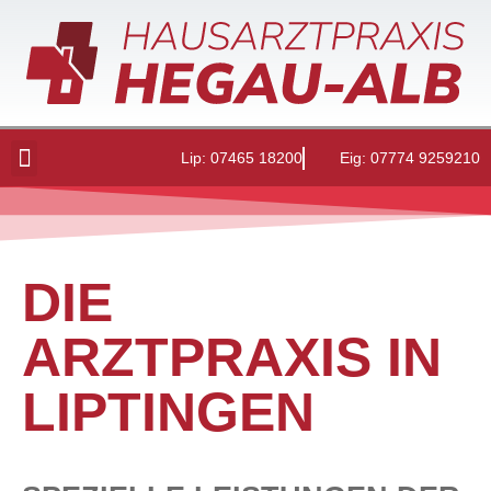
Lip:
07465 18200
Eig:
07774 9259210
DIE
ARZTPRAXIS IN
LIPTINGEN