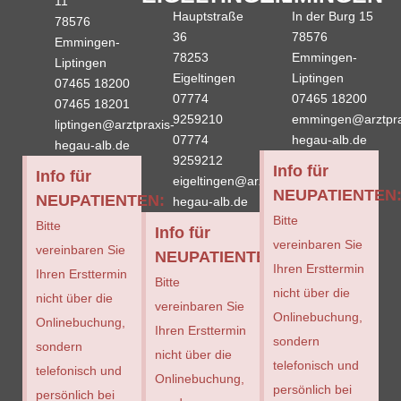
11
Hauptstraße
In der Burg 15
78576
36
78576
Emmingen-
78253
Emmingen-
Liptingen
Eigeltingen
Liptingen
07465 18200
07774
07465 18200
07465 18201
9259210
emmingen@arztpra
liptingen@arztpraxis-
07774
hegau-alb.de
hegau-alb.de
9259212
Info für
Info für
eigeltingen@arztpraxis-
NEUPATIENTEN
NEUPATIENTEN:
hegau-alb.de
Bitte
Bitte
Info für
vereinbaren Sie
vereinbaren Sie
NEUPATIENTEN:
Ihren Ersttermin
Ihren Ersttermin
Bitte
nicht über die
nicht über die
vereinbaren Sie
Onlinebuchung,
Onlinebuchung,
Ihren Ersttermin
sondern
sondern
nicht über die
telefonisch und
telefonisch und
Onlinebuchung,
persönlich bei
persönlich bei