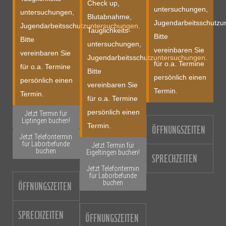
Check up,
untersuchungen,
untersuchungen,
Blutabnahme,
Jugendarbeitsschutzu
Jugendarbeitsschutzuntersuchungen.
Tauglich­keits­
Bitte
Bitte
untersuchungen,
vereinbaren Sie
vereinbaren Sie
Jugendarbeitsschutzuntersuchungen.
für o.a. Termine
für o.a. Termine
Bitte
persönlich einen
persönlich einen
vereinbaren Sie
Termin.
Termin.
für o.a. Termine
persönlich einen
Jetzt Termin für
Liptingen buchen!
Termin.
ÖFFNUNGSZEITEN
Jetzt Telefontermin
für Laborbefunde
Jetzt Termin für
buchen
Eigeltingen buchen!
SPRECHZEITEN
Jetzt Telefontermin
für Laborbefunde
buchen
ÖFFNUNGSZEITEN
SPRECHZEITEN
ÖFFNUNGSZEITEN